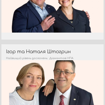
Ігор та Наталя Штогрин
Найвищий рівень досягнень: Діамантові НПА