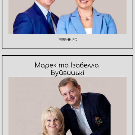
РІВЕНЬ FC
Марек та Ізабелла
Буйвицькі