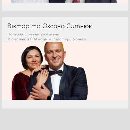
Віктор та Оксана Ситнюк
Найвищий рівень досягнень:
Діамантові НПА – адміністратори бізнесу