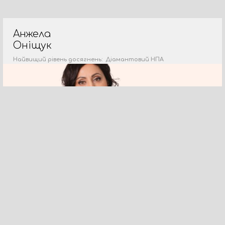
Анжела
Оніщук
Найвищий рівень досягнень: Діамантовий НПА
Іван та Світлана
Глушко