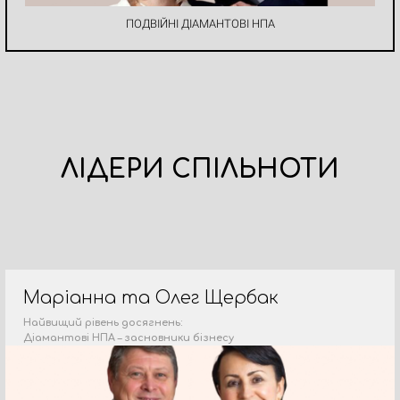
ПОДВІЙНІ ДІАМАНТОВІ НПА
ЛІДЕРИ СПІЛЬНОТИ
Маріанна та Олег Щербак
Найвищий рівень досягнень:
Діамантові НПА – засновники бізнесу